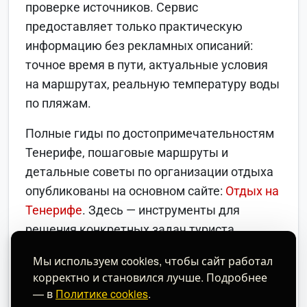
проверке источников. Сервис
предоставляет только практическую
информацию без рекламных описаний:
точное время в пути, актуальные условия
на маршрутах, реальную температуру воды
по пляжам.
Полные гиды по достопримечательностям
Тенерифе, пошаговые маршруты и
детальные советы по организации отдыха
опубликованы на основном сайте:
Отдых на
Тенерифе
. Здесь — инструменты для
решения конкретных задач туриста.
Погода
Мы используем cookies, чтобы сайт работал
корректно и становился лучше. Подробнее
Трансфер
— в
Политике cookies
.
Температура воды